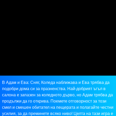
В Адам и Ева: Сняг, Коледа наближава и Ева трябва да
подобри дома си за празненства. Най-добрият ъгъл в
салона е запазен за коледното дърво, но Адам трябва да
продължи да го открива. Поемете отговорност за този
смел и смешен обитател на пещерата и полагайте честни
усилия, за да преминете всяко ниво! Целта на тази игра е