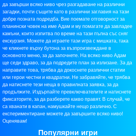
да завърши всяко ниво чрез разгадаване на различни
загадки, почти същите като в различни заглавия на тази
добре позната подредба. Вие поемате отговорност за
планински човек на име Адам и му помагате да завладее
камъни, които изпитва по време на тази пълна със сняг
екскурзия. Можете да играете тази игра с мишката, така
че кликнете върху бутона за възпроизвеждане в
основното меню, за да започнете. На всяко ниво Адам
ще седи здраво, за да подредите план за излизане. За да
направите това, трябва да докоснете различни статии
или герои честни и квадратни. Не забравяйте, че трябва
да натиснете тези неща в правилната заявка, за да
продължите. Издърпайте превключвателите и натиснете
фиксаторите, за да разберете какво правят. В случай, че
са хванати в капан, намушкайте нещо различно. С
експериментиране можете да завършите всяко ниво!
Оценявам!
Популярни игри