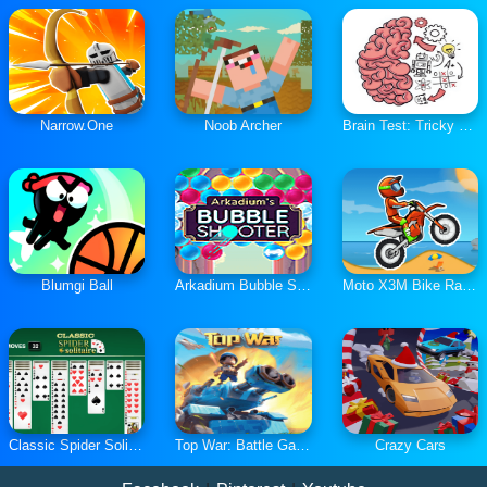
Narrow.One
Noob Archer
Brain Test: Tricky Puzzles
Blumgi Ball
Arkadium Bubble Shooter
Moto X3M Bike Race Game
Classic Spider Solitaire
Top War: Battle Game
Crazy Cars