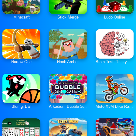
Minecraft
Stick Merge
Ludo Online
Narrow.One
Noob Archer
Brain Test: Tricky Puzzles
Blumgi Ball
Arkadium Bubble Shooter
Moto X3M Bike Race Game