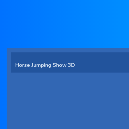
Horse Jumping Show 3D