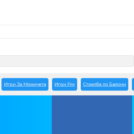
Играй сега
Игри За Момичета
Игри Friv
Стрелба по Балони