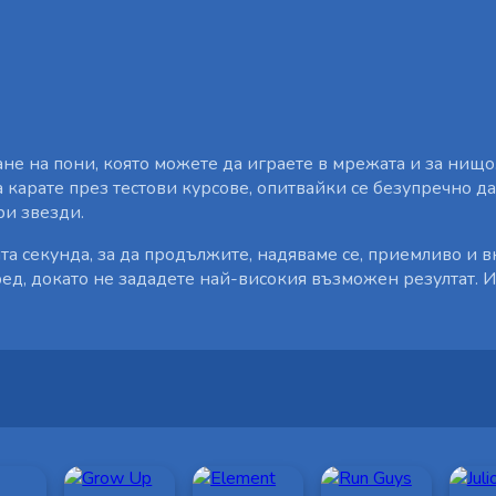
ване на пони, която можете да играете в мрежата и за нищо
да карате през тестови курсове, опитвайки се безупречно д
ри звезди.
та секунда, за да продължите, надяваме се, приемливо и в
ред, докато не зададете най-високия възможен резултат. И