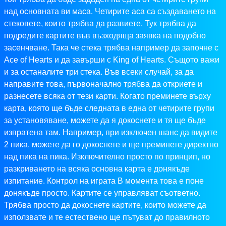
над основната ви маса. Четирите аса са създаването на
стековете, които трябва да развиете. Тук трябва да
подредите картите във възходяща заявка на подобно
засенчване. Така че стека трябва например да започне с
Ace of Hearts и да завърши с King of Hearts. Същото важи
и за останалите три стека. Във всеки случай, за да
направите това, първоначално трябва да откриете и
разнесете всяка от тези карти. Когато преминете върху
карта, която ще бъде следната в една от четирите групи
за установяване, можете да я докоснете и тя ще бъде
изпратена там. Например, при изключен шанс да видите
2 пика, можете да го докоснете и ще преминете директно
над пика на пика. Изключително просто по принцип, но
разкриването на всяка основна карта е донякъде
изпитание. Контрол на играта В момента това е поне
донякъде просто. Картите се управляват съответно.
Трябва просто да докоснете картите, които можете да
използвате и те естествено ще пътуват до правилното