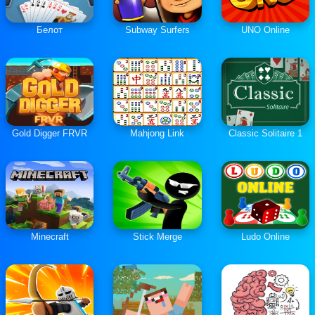
Белот
Subway Surfers
UNO Online
Gold Digger FRVR
Mahjong Link
Classic Solitaire 1
Minecraft
Stick Merge
Ludo Online