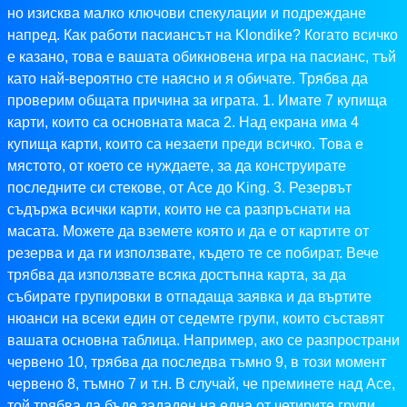
но изисква малко ключови спекулации и подреждане
напред. Как работи пасиансът на Klondike? Когато всичко
е казано, това е вашата обикновена игра на пасианс, тъй
като най-вероятно сте наясно и я обичате. Трябва да
проверим общата причина за играта. 1. Имате 7 купища
карти, които са основната маса 2. Над екрана има 4
купища карти, които са незаети преди всичко. Това е
мястото, от което се нуждаете, за да конструирате
последните си стекове, от Ace до King. 3. Резервът
съдържа всички карти, които не са разпръснати на
масата. Можете да вземете която и да е от картите от
резерва и да ги използвате, където те се побират. Вече
трябва да използвате всяка достъпна карта, за да
събирате групировки в отпадаща заявка и да въртите
нюанси на всеки един от седемте групи, които съставят
вашата основна таблица. Например, ако се разпространи
червено 10, трябва да последва тъмно 9, в този момент
червено 8, тъмно 7 и т.н. В случай, че преминете над Ace,
той трябва да бъде зададен на една от четирите групи