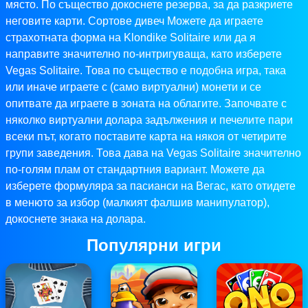
място. По същество докоснете резерва, за да разкриете
неговите карти. Сортове дивеч Можете да играете
страхотната форма на Klondike Solitaire или да я
направите значително по-интригуваща, като изберете
Vegas Solitaire. Това по същество е подобна игра, така
или иначе играете с (само виртуални) монети и се
опитвате да играете в зоната на облагите. Започвате с
няколко виртуални долара задължения и печелите пари
всеки път, когато поставите карта на някоя от четирите
групи заведения. Това дава на Vegas Solitaire значително
по-голям плам от стандартния вариант. Можете да
изберете формуляра за пасианси на Вегас, като отидете
в менюто за избор (малкият фалшив манипулатор),
докоснете знака на долара.
Популярни игри