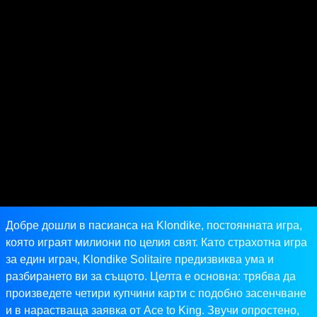
Добре дошли в пасианса на Klondike, постоянната игра,
която играят милиони по целия свят. Като страхотна игра
за един играч, Klondike Solitaire предизвиква ума и
разбирането ви за същото. Целта е основна: трябва да
произведете четири купчини карти с подобно засенчване
и в нарастваща заявка от Ace to King. Звучи опростено,