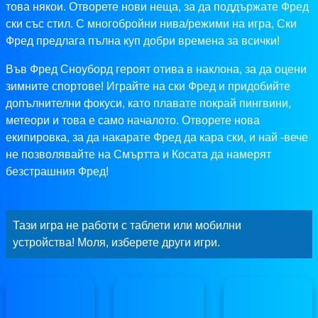
това някои. Отворете нови неща, за да поддържате Фред
ски със стил. С многобройни нива/режими на игра, Ски
Фред предлага пълна куп добри времена за всички!
Във Фред Сноуборд героят отива в наклона, за да оцени
зимните спортове! Играйте на ски Фред и придобийте
допълнителни фокуси, като плавате покрай пингвини,
метеори и това е само началото. Отворете нова
екипировка, за да накарате Фред да кара ски, и най -вече
не позволявайте на Смъртта и Косата да намерят
безстрашния Фред!
Тази игра не работи с таблети или мобилни
устройства! Моля, изберете други игри.