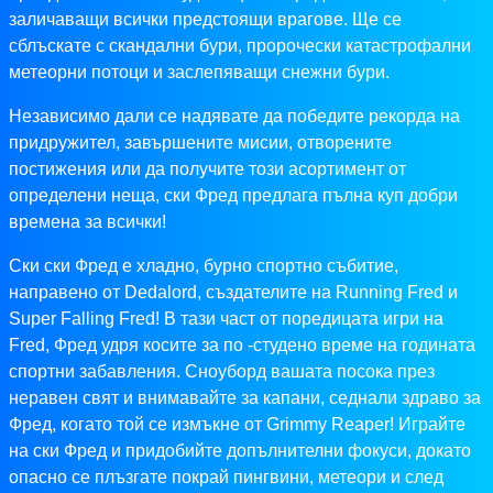
заличаващи всички предстоящи врагове. Ще се
сблъскате с скандални бури, пророчески катастрофални
метеорни потоци и заслепяващи снежни бури.
Независимо дали се надявате да победите рекорда на
придружител, завършените мисии, отворените
постижения или да получите този асортимент от
определени неща, ски Фред предлага пълна куп добри
времена за всички!
Ски ски Фред е хладно, бурно спортно събитие,
направено от Dedalord, създателите на Running Fred и
Super Falling Fred! В тази част от поредицата игри на
Fred, Фред удря косите за по -студено време на годината
спортни забавления. Сноуборд вашата посока през
неравен свят и внимавайте за капани, седнали здраво за
Фред, когато той се измъкне от Grimmy Reaper! Играйте
на ски Фред и придобийте допълнителни фокуси, докато
опасно се плъзгате покрай пингвини, метеори и след