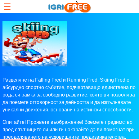
☰
Разделяне на Falling Fred и Running Fred, Skiing Fred е
абсурдно спортно събитие, подчертаващо единствена по
рода си рамка за свободно развитие, която ви позволява
да поемете отговорност за дейността и да изпълнявате
уникални движения, основани на истински способности.
Опитайте! Проявете въображение! Вземете предимство
пред спътниците си или ги накарайте да ви помогнат при
преодоляването на чудовищните предизвикателства,