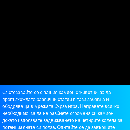
Състезавайте се с вашия камион с животни, за да
превъзхождате различни статии в тази забавна и
ободряваща в мрежата бърза игра. Направете всичко
необходимо, за да не разбиете огромния си камион,
докато използвате задвижването на четирите колела за
потенциалната си полза. Опитайте се да завършите