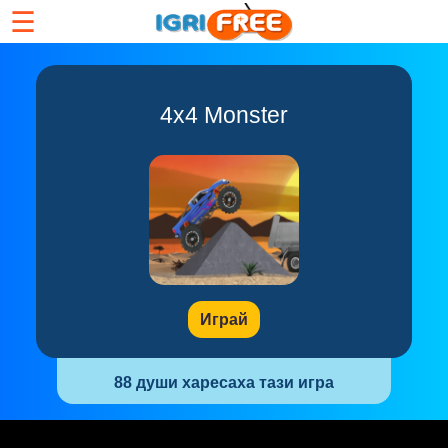
☰
4x4 Monster
Играй
88 души харесаха тази игра