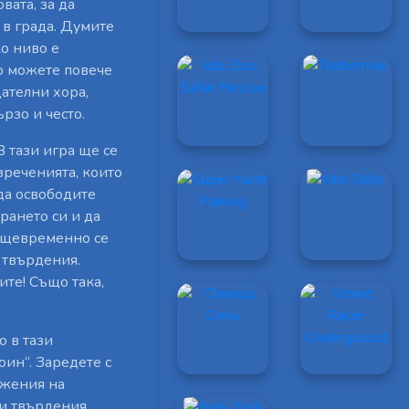
вата, за да
 в града. Думите
ко ниво е
о можете повече
ателни хора,
рзо и често.
 В тази игра ще се
зреченията, които
да освободите
рането си и да
ъщевременно се
 твърдения.
ите! Също така,
о в тази
оин“. Заредете с
ижения на
 и твърдения,