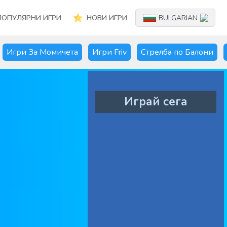
ПОПУЛЯРНИ ИГРИ
НОВИ ИГРИ
BULGARIAN
Игри За Момичета
Игри Friv
Стрелба по Балони
Играй сега