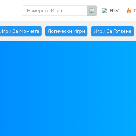
FRIV
Игри За Момчета
Логически Игри
Игри За Готвене