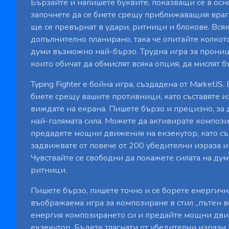
Бързайте и напишете буквите, показващи се в осно
започнете да се биете срещу приближаващия враг
ще се превърнат в удари, ритници и блокове. Вся
допълнително планирано, така че опитайте колкот
думи възможно най-бързо. Трудна игра за прониц
които обичат да обмислят всяка опция, да мислят бъ
Typing Fighter е бойна игра, създадена от MarketJS.
биете срещу вашите противници, като съставяте и
виждате на екрана. Пишете бързо и прецизно, за 
най-голямата сила. Можете да активирате компози
предадете мощни движения на екзекутор, като с
задвижвате от повече от 200 убедителни израза и
Чувствайте се свободни да покажете силата на дум
ритници.
Пишете бързо, пишете точно и се борете енергичн
въображаема игра за композиране в стил „пътен в
енергия композирането си и предайте мощни дв
екзекутор. Бъдете тласнати от убедителни изрази