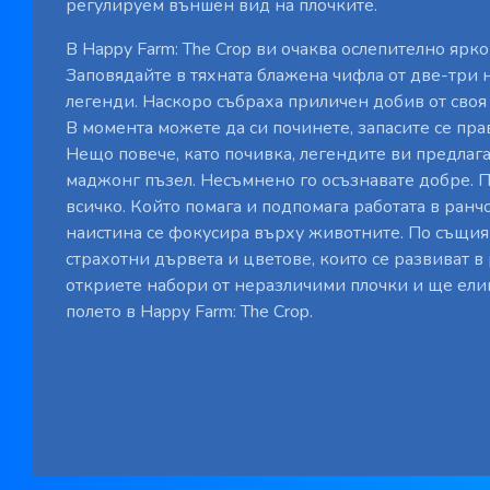
регулируем външен вид на плочките.
В Happy Farm: The Crop ви очаква ослепително ярк
Заповядайте в тяхната блажена чифла от две-три
легенди. Наскоро събраха приличен добив от своя 
В момента можете да си починете, запасите се прав
Нещо повече, като почивка, легендите ви предлагат
маджонг пъзел. Несъмнено го осъзнавате добре. П
всичко. Който помага и подпомага работата в ранчо
наистина се фокусира върху животните. По същи
страхотни дървета и цветове, които се развиват в
откриете набори от неразличими плочки и ще ели
полето в Happy Farm: The Crop.