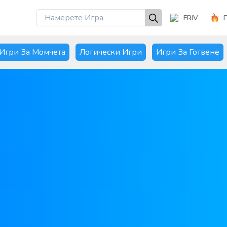
FRIV
Игри За Момчета
Логически Игри
Игри За Готвене