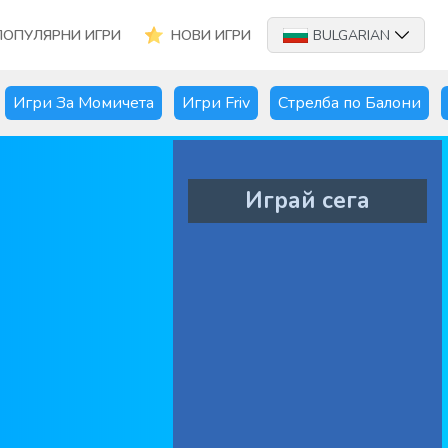
ПОПУЛЯРНИ ИГРИ
НОВИ ИГРИ
BULGARIAN
Игри За Момичета
Игри Friv
Стрелба по Балони
Играй сега