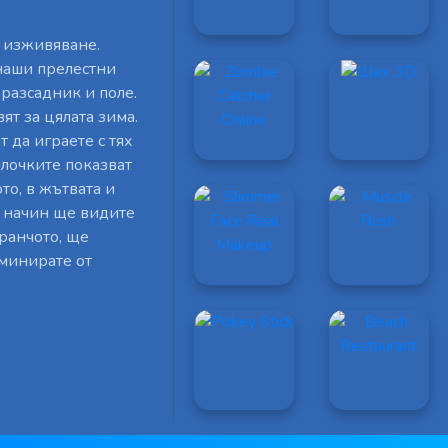
о изживяване.
 наши прелестни
разсадник и поле.
ят за цялата зима.
 да играете с тях
лочките показват
то, в жътвата и
я начин ще видите
 ранчото, ще
минирате от