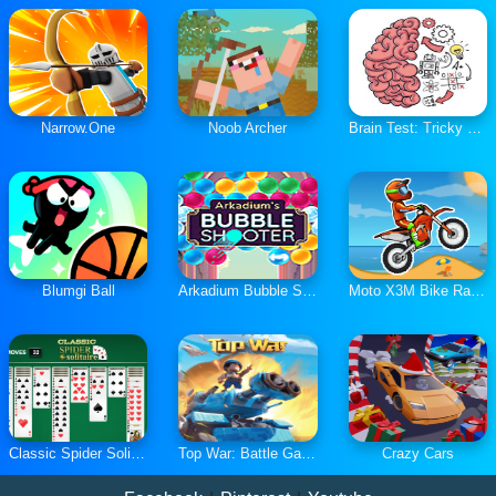
Narrow.One
Noob Archer
Brain Test: Tricky Puzzles
Blumgi Ball
Arkadium Bubble Shooter
Moto X3M Bike Race Game
Classic Spider Solitaire
Top War: Battle Game
Crazy Cars