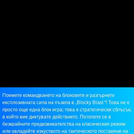
Поемете командването на блоковете и разгърнете
експлозивната сила на пъзела в „Blocky Blast “! Това не е
просто още една блок игра; това е стратегически сблъсък,
в който вие диктувате действието. Потопете се в
безкрайните предизвикателства на класическия режим
или овладейте изкуството на тактическото поставяне на