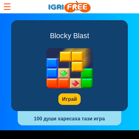
☰
Blocky Blast
Играй
100 души харесаха тази игра