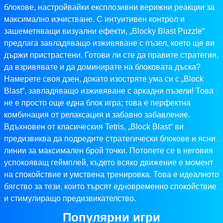
блокове, настройвайки експлозивни верижни реакции за
максимално изчистване. С интуитивен контрол и
зашеметяващи визуални ефекти, „Blocky Blast Puzzle“
предлага завладяващо изживяване с пъзел, което ще ви
държи пристрастени. Готови ли сте да правите стратегия,
да взривявате и да доминирате на блоковата дъска?
Намерете своя дзен, докато изостряте ума си с „Block
Blast“, завладяващо изживяване с аркадни пъзели! Това
не е просто още една блок игра; това е перфектна
комбинация от релаксация и забавно забавление.
Вдъхновен от класическия Tetris, „Block Blast“ ви
предизвиква да подредите стратегически блокове и ясни
линии за максимален брой точки. Потопете се в неговия
успокояващ геймплей, където всяко движение е момент
на спокойствие и умствена тренировка. Това е идеалното
бягство за тези, които търсят едновременно спокойствие
и стимулиращо предизвикателство.
Популярни игри