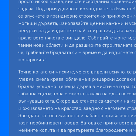
просто някоя крава; вие сте всеотдайна крава-вои
задача. Под причудливото командване на Бялата К
се впуснете в грандиозно строително приключени
могъщи дървета, изкопавайте ценни камъни и ус
ресурси, за да издигнете най-спиращия дъха замъ
кралството някога е виждало. Събирайте монети, з
тайни нови области и да разширите строителната с
че, грабвайте брадвата си – време е да издигнете 
монархията!
Точно когато си мислите, че сте видели всичко, се
гледка: смела крава, облечена в рицарски доспех
брадва, усърдно цепеща дърва в мистична гора. То
забавна сцена; това е самото начало на една весел
вълнуваща сага. Скоро ще станете свидетели на и
и оживяването на кралство, заедно с неговите стр
Звездата на това жизнено и забавно приключение
този необикновен говедо. Затова се пригответе да
нейните копита и да прегърнете благородните и ч