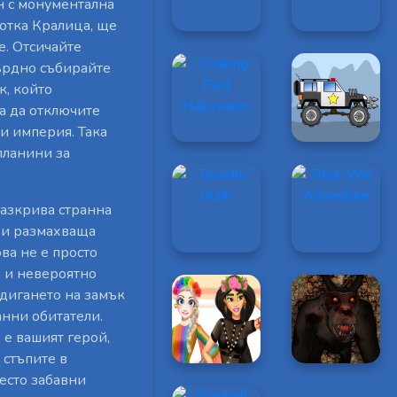
н с монументална
отка Кралица, ще
е. Отсичайте
ърдно събирайте
к, който
а да отключите
и империя. Така
планини за
 разкрива странна
и и размахваща
ва не е просто
а и невероятно
здигането на замък
анни обитатели.
 е вашият герой,
 стъпите в
есто забавни