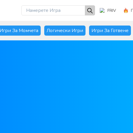
FRIV
Игри За Момчета
Логически Игри
Игри За Готвене