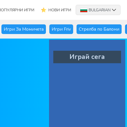
ПОПУЛЯРНИ ИГРИ
НОВИ ИГРИ
BULGARIAN
Игри За Момичета
Игри Friv
Стрелба по Балони
Играй сега