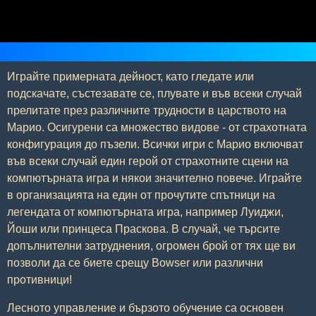
Играйте примерната дейност, като гледате или
подскачате, състезавате се, плувате и във всеки случай
прелитате през различните трудности в царството на
Марио. Осигурени са множество видове - от страхотната
конфигурация до пъзели. Всички игри с Марио включват
във всеки случай един герой от страхотните сцени на
компютърната игра и някои значително повече. Играйте
в организацията на един от прочутите спътници на
легендата от компютърната игра, например Луиджи,
Йоши или принцеса Праскова. В случай, че търсите
допълнителни затруднения, огромен брой от тях ще ви
позволи да се биете срещу Bowser или различни
противници!
Лесното управление и бързото обучение са основен