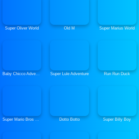
Super Oliver World
Old M
Super Marius World
Baby Chicco Adventures
Super Lule Adventure
Run Run Duck
Super Mario Bros Riders
Dotto Botto
Super Billy Boy