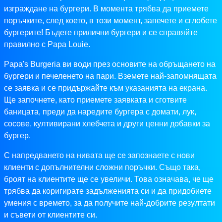
изграждане на бургери. В момента трябва да приемете
поръчките, след което, в този момент, запечете и сглобете
бургерите! Бъдете прилични бургери и се справяйте
правилно с Papa Louie.
Papa's Burgeria ви води през основите на обръщането на
бургери и печеленето на пари. Вземете най-запомнящата
се заявка и се придържайте към указанията на екрана.
Ще започнете, като приемете заявката и сготвите
баницата, преди да наредите бургера с домати, лук,
сосове, култивирани хлебчета и други ценни добавки за
бургер.
С напредването на нивата ще се запознаете с нови
клиенти с допълнителни сложни поръчки. Също така,
броят на клиентите ще се увеличи. Това означава, че ще
трябва да коригирате задълженията си и да придобиете
умения с времето, за да получите най-добрите резултати
и съвети от клиентите си.