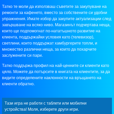
Татко те моли да използваш съветите за закупуване на
ремонти за кафенето, вместо за собствените си удобни
упражнения. Имате избор да закупите актуализации след
завършване на всяко ниво. Магазинът подчертава неща,
които ще подпомогнат по-нататъшното развитие на
клиента, поддържайки условия като (телевизор),
светлини, които поддържат хамбургерите топли, и
множество различни неща, за които да похарчите
заслужените си пари.
Татко поддържа профил на най-ценните си клиенти като
цяло. Можете да потърсите в книгата на клиентите, за да
видите определените наклонности на връщането на
клиенти обратно.
Тази игра не работи с таблети или мобилни
устройства! Моля, изберете други игри.