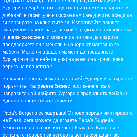
задържат на входа, влачете и обръщайте банички за
бургери на барбекюто, за да ги приготвите на парите, и
добавяйте гарнитури и сосове към сандвичите, преди да
ги сервирате на клиентите си! Използвайте вашите
заслужени съвети, за да закупите редизайн на кафенета
и шапки за носене, и можете също така да озарите
преддверието си с мебели и банери от магазина за
мебели. Може ли в даден момент да превърнете
бургерията си в най-популярната евтина хранителна
верига на планетата?
Започнете работа в магазин за чийзбургери и завършете
поръчките. Направете бизнес постижение, като
направите най-добрите бургери с правилните добавки.
Удовлетворете своите клиенти.
Papa's Burgeria се завръща! Отново поради имитирането
на Flash, сега можете да играете Papa's Burgeria
безплатно във вашия интернет браузър. Баща ви е
оставил отговорен за неговата ценна фондация за