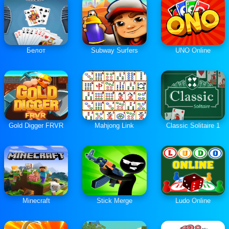
Белот
Subway Surfers
UNO Online
Gold Digger FRVR
Mahjong Link
Classic Solitaire 1
Minecraft
Stick Merge
Ludo Online