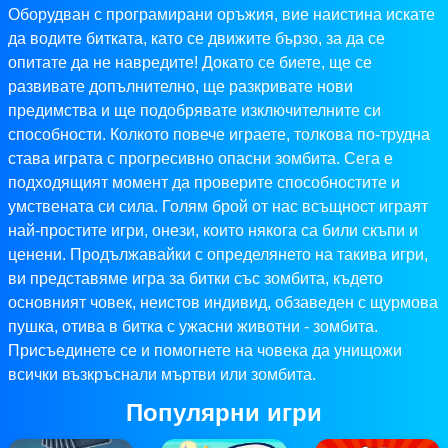
Оборудван с програмирани оръжия, вие наистина искате
да водите битката, като се движите бързо, за да се
опитате да не навредите! Докато се биете, ще се
развивате допълнително, ще разкривате нови
предимства и ще подобрявате изключителните си
способности. Колкото повече играете, толкова по-трудна
става играта с прогресивно опасни зомбита. Сега е
подходящият момент да проверите способностите и
умствената си сила. Голям брой от нас всъщност играят
най-простите игри, онези, които някога са били скъпи и
ценени. Продължавайки с определянето на такива игри,
ви представяме игра за битки със зомбита, където
основният човек, неистов индивид, обзаведен с щурмова
пушка, отива в битка с ужасни животни - зомбита.
Присъединете се и помогнете на човека да унищожи
всички възкръснали мъртви или зомбита.
Популярни игри