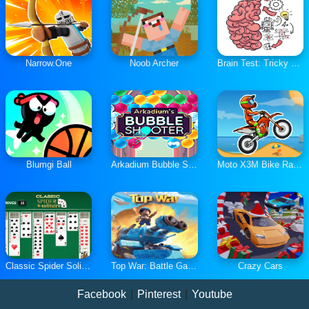
Narrow.One
Noob Archer
Brain Test: Tricky Puzzles
Blumgi Ball
Arkadium Bubble Shooter
Moto X3M Bike Race Game
Classic Spider Solitaire
Top War: Battle Game
Crazy Cars
Facebook
|
Pinterest
|
Youtube